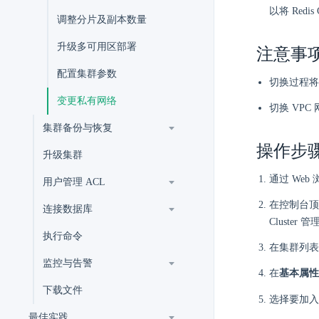
以将 Red
调整分片及副本数量
升级多可用区部署
注意事
配置集群参数
切换过程将
变更私有网络
切换 VPC
集群备份与恢复
操作步
升级集群
通过 Web
用户管理 ACL
在控制台顶
连接数据库
Cluster
执行命令
在集群列表
监控与告警
在
基本属性
下载文件
选择要加入
最佳实践