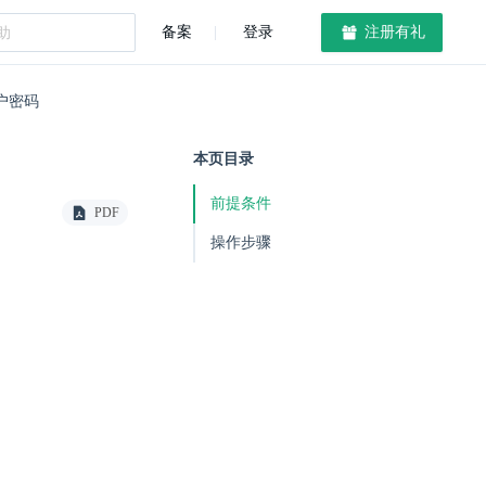
备案
登录
注册有礼
户密码
本页目录
前提条件
PDF
操作步骤