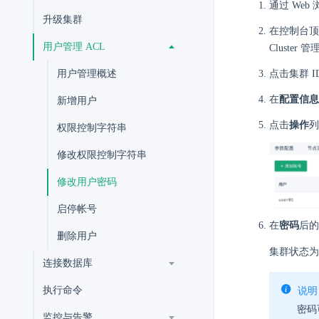
通过 Web
升级集群
在控制台顶
用户管理 ACL
Cluster
用户管理概述
点击集群 
在
配置信息
新增用户
点击
操作
列
权限控制字符串
修改权限控制字符串
修改用户密码
启停帐号
在
密码
后的
删除用户
集群状态为
连接数据库
说明
执行命令
密码
监控与告警