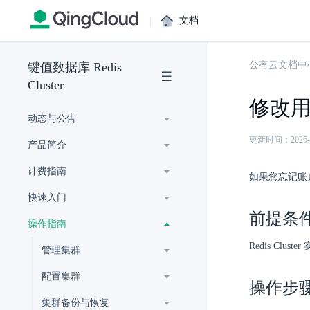
|
文档
公有云文档中
键值数据库 Redis
Cluster
修改
动态与公告
更新时间：2026-07-
产品简介
计费指南
如果您忘记账
快速入门
前提条
操作指南
Redis Clus
管理集群
配置集群
操作步
集群备份与恢复