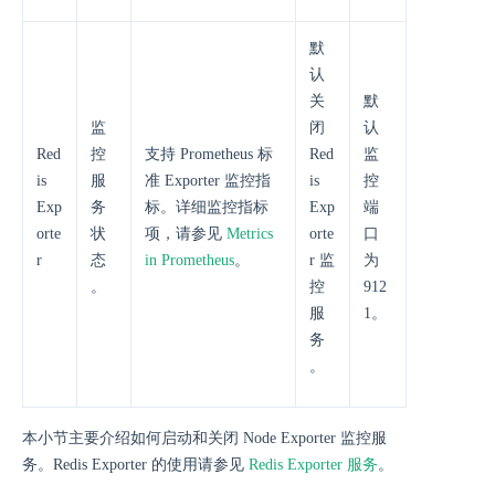
默
认
关
默
监
闭
认
Red
控
支持 Prometheus 标
Red
监
is
服
准 Exporter 监控指
is
控
Exp
务
标。详细监控指标
Exp
端
orte
状
项，请参见
Metrics
orte
口
r
态
in Prometheus
。
r 监
为
。
控
912
服
1。
务
。
本小节主要介绍如何启动和关闭 Node Exporter 监控服
务。Redis Exporter 的使用请参见
Redis Exporter 服务
。