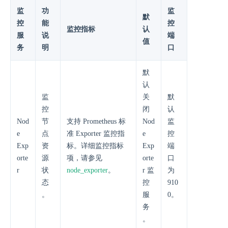
监
功
监
默
控
能
控
监控指标
认
服
说
端
值
务
明
口
默
认
监
关
默
控
闭
认
Nod
节
支持 Prometheus 标
Nod
监
e
点
准 Exporter 监控指
e
控
Exp
资
标。详细监控指标
Exp
端
orte
源
项，请参见
orte
口
r
状
node_exporter
。
r 监
为
态
控
910
。
服
0。
务
。