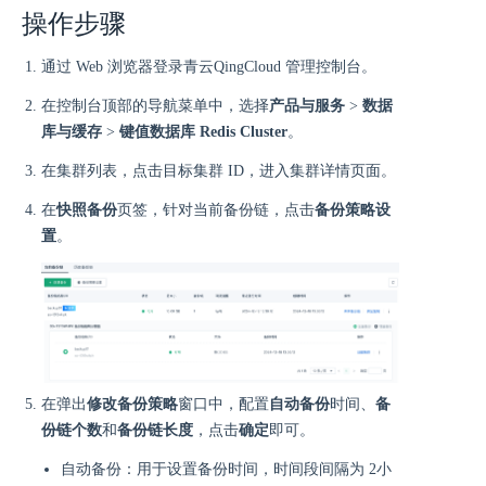
操作步骤
通过 Web 浏览器登录青云QingCloud 管理控制台。
在控制台顶部的导航菜单中，选择
产品与服务
>
数据
库与缓存
>
键值数据库 Redis Cluster
。
在集群列表，点击目标集群 ID，进入集群详情页面。
在
快照备份
页签，针对当前备份链，点击
备份策略设
置
。
在弹出
修改备份策略
窗口中，配置
自动备份
时间、
备
份链个数
和
备份链长度
，点击
确定
即可。
自动备份：用于设置备份时间，时间段间隔为 2小