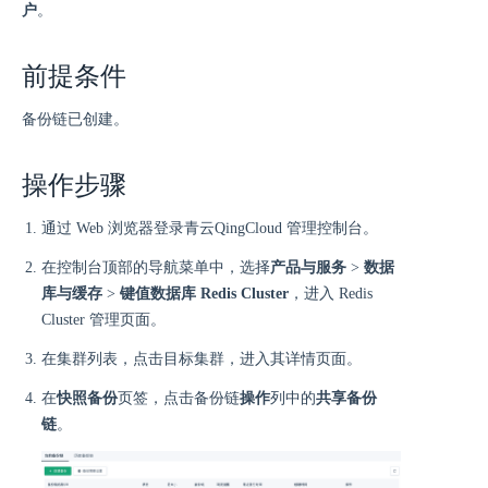
户
。
前提条件
备份链已创建。
操作步骤
通过 Web 浏览器登录青云QingCloud 管理控制台。
在控制台顶部的导航菜单中，选择
产品与服务
>
数据
库与缓存
>
键值数据库 Redis Cluster
，进入 Redis
Cluster 管理页面。
在集群列表，点击目标集群，进入其详情页面。
在
快照备份
页签，点击备份链
操作
列中的
共享备份
链
。