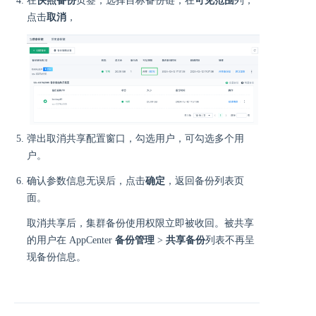
在
快照备份
页签，选择目标备份链，在
可见范围
列，
点击
取消
，
弹出取消共享配置窗口，勾选用户，可勾选多个用
户。
确认参数信息无误后，点击
确定
，返回备份列表页
面。
取消共享后，集群备份使用权限立即被收回。被共享
的用户在 AppCenter
备份管理
>
共享备份
列表不再呈
现备份信息。