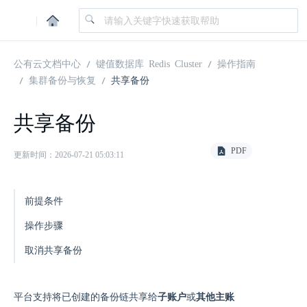
|
公有云文档中心
键值数据库 Redis Cluster
操作指南
集群备份与恢复
共享备份
共享备份
PDF
更新时间：2026-07-21 05:03:11
前提条件
操作步骤
取消共享备份
平台支持将已创建的备份链共享给
子账户
或
其他主账