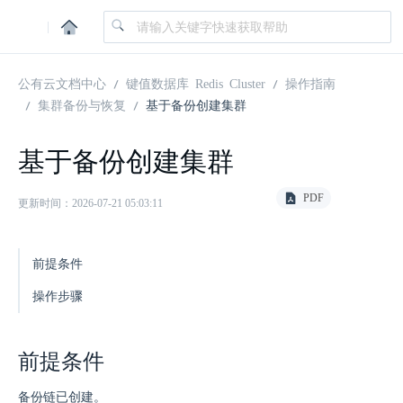
|
公有云文档中心
键值数据库 Redis Cluster
操作指南
集群备份与恢复
基于备份创建集群
基于备份创建集群
PDF
更新时间：2026-07-21 05:03:11
前提条件
操作步骤
前提条件
备份链已创建。