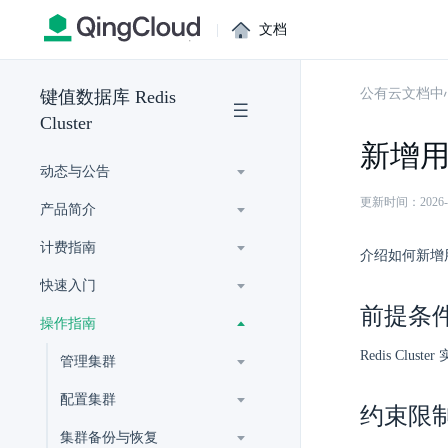
|
文档
公有云文档中
键值数据库 Redis
Cluster
新增
动态与公告
更新时间：2026-07-
产品简介
计费指南
介绍如何新增
快速入门
前提条
操作指南
Redis Clus
管理集群
配置集群
约束限
集群备份与恢复