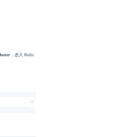
uster
，进入 Redis