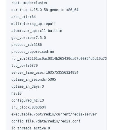
redis_mode:cluster

os:Linux 4.15.0-58-generic x86_64

arch_bits:64

multiplexing_api:epoll

atomicvar_api:c11-builtin

gcc_version:7.5.0

process_id:5186

process_supervised:no

run_id:582101ac9ac0314b265439da67d00854d5d19a70

tcp_port:6379

server_time_usec:1635753556324954

uptime_in_seconds:5395

uptime_in_days:0

hz:10

configured_hz:10

lru_clock:8363604

executable:/opt/redis/current/redis-server

config_file:/data/redis/redis.conf

io_threads_active:0