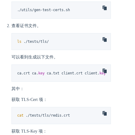
./utils/gen-test-certs.sh
查看证书文件。
ls
 ./tests/tls/
可以看到生成以下文件。
ca.crt ca.
key
 ca.txt client.crt client.
key
 openssl.cnf 
其中：
获取 TLS-Cert 项：
cat
 ./tests/tls/redis.crt
获取 TLS-Key 项：