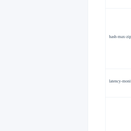
hash-max-zip
latency-moni