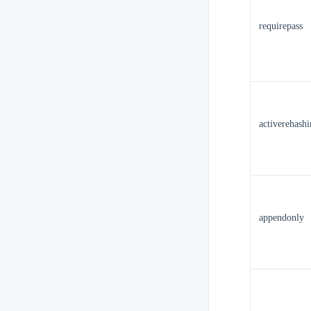
requirepass
activerehash
appendonly