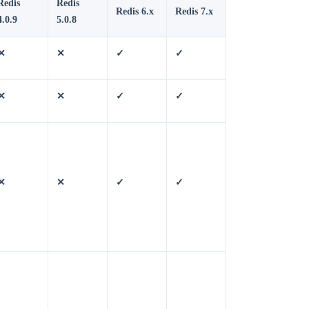
Redis
Redis
Redis 6.x
Redis 7.x
4.0.9
5.0.8
✕
✕
✓
✓
✕
✕
✓
✓
✕
✕
✓
✓