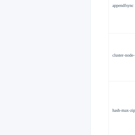
appendfsync
cluster-node
hash-max-zipl