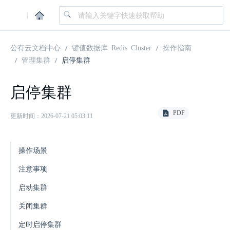
|
公有云文档中心
键值数据库 Redis Cluster
操作指南
管理集群
启停集群
启停集群
PDF
更新时间：2026-07-21 05:03:11
操作场景
注意事项
启动集群
关闭集群
定时启停集群