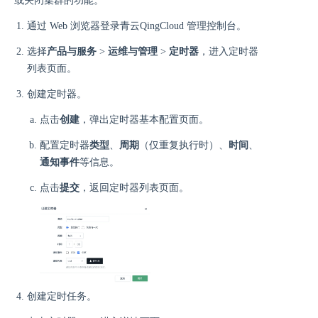
或关闭集群的功能。
通过 Web 浏览器登录青云QingCloud 管理控制台。
选择
产品与服务
>
运维与管理
>
定时器
，进入定时器
列表页面。
创建定时器。
点击
创建
，弹出定时器基本配置页面。
配置定时器
类型
、
周期
（仅重复执行时）、
时间
、
通知事件
等信息。
点击
提交
，返回定时器列表页面。
创建定时任务。