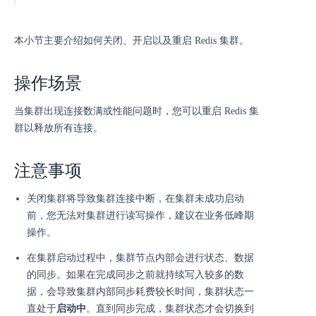
本小节主要介绍如何关闭、开启以及重启 Redis 集群。
操作场景
当集群出现连接数满或性能问题时，您可以重启 Redis 集
群以释放所有连接。
注意事项
关闭集群将导致集群连接中断，在集群未成功启动
前，您无法对集群进行读写操作，建议在业务低峰期
操作。
在集群启动过程中，集群节点内部会进行状态、数据
的同步。如果在完成同步之前就持续写入较多的数
据，会导致集群内部同步耗费较长时间，集群状态一
直处于
启动中
。直到同步完成，集群状态才会切换到