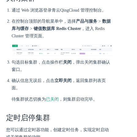
通过 Web 浏览器登录青云QingCloud 管理控制台。
在控制台顶部的导航菜单中，选择
产品与服务
>
数据
库与缓存
>
键值数据库 Redis Cluster
，进入 Redis
Cluster 管理页面。
勾选目标集群，点击操作栏
关闭
，弹出关闭集群确认
窗口。
确认信息无误后，点击
立即关闭
，返回集群列表页
面。
已关闭
待集群状态切换为
，则集群启动完毕。
定时启停集群
您可以通过定时器功能，创建定时任务，实现定时启动