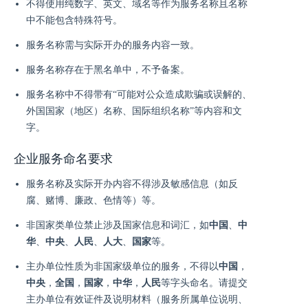
不得使用纯数字、英文、域名等作为服务名称且名称
中不能包含特殊符号。
服务名称需与实际开办的服务内容一致。
服务名称存在于黑名单中，不予备案。
服务名称中不得带有“可能对公众造成欺骗或误解的、
外国国家（地区）名称、国际组织名称”等内容和文
字。
企业服务命名要求
服务名称及实际开办内容不得涉及敏感信息（如反
腐、赌博、廉政、色情等）等。
非国家类单位禁止涉及国家信息和词汇，如
中国
、
中
华
、
中央
、
人民
、
人大
、
国家
等。
主办单位性质为非国家级单位的服务，不得以
中国
，
中央
，
全国
，
国家
，
中华
，
人民
等字头命名。请提交
主办单位有效证件及说明材料（服务所属单位说明、