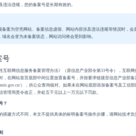
及违法违规，您的备案号是长期有效的。
现备案为空壳网站、备案信息虚假、网站内容涉及违法违规等情况时，会
，域名会变为未备案状态，网站访问将会受到影响。
案号
性互联网信息服务备案管理办法》（原信息产业部令第33号令），互联网
时，在网站首页底部中间位置放置备案号，并按要求链接至信息产业部备
/beian.miit.gov.cn/），供公众查询核对。如果未在网站底部添加备案号及
信管理局责令改正，并处五千元以上一万元以下罚款。
号？
的搭建方式不同，本文不提供具体的标明备案号操作步骤，请网站技术负
则