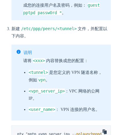
guest
成您的连接用户名及密码，例如：
pptpd passw0rd *
。
/etc/ppp/peers/<tunnel>
新建
文件，并配置以
下内容。
说明
<xxx>
请将
内容替换成您的配置：
<tunnel>
是您定义的 VPN 隧道名称，
vpn
例如
。
<vpn_server_ip>
：VPC 网络的公网
IP。
<user_name>
： VPN 连接的用户名。
pty "pptp <vpn_server_ip> 
--nolaunchpppd
--nobuffer
--l