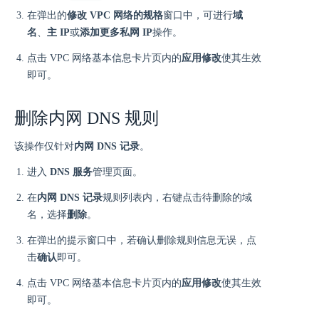
在弹出的
修改 VPC 网络的规格
窗口中，可进行
域
名
、
主 IP
或
添加更多私网 IP
操作。
点击 VPC 网络基本信息卡片页内的
应用修改
使其生效
即可。
删除内网 DNS 规则
该操作仅针对
内网 DNS 记录
。
进入
DNS 服务
管理页面。
在
内网 DNS 记录
规则列表内，右键点击待删除的域
名，选择
删除
。
在弹出的提示窗口中，若确认删除规则信息无误，点
击
确认
即可。
点击 VPC 网络基本信息卡片页内的
应用修改
使其生效
即可。