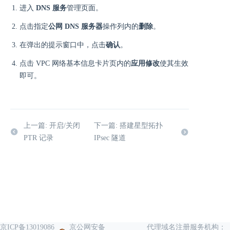
进入
DNS 服务
管理页面。
点击指定
公网 DNS 服务器
操作列内的
删除
。
在弹出的提示窗口中，点击
确认
。
点击 VPC 网络基本信息卡片页内的
应用修改
使其生效
即可。
上一篇: 开启/关闭
下一篇: 搭建星型拓扑
PTR 记录
IPsec 隧道
京ICP备13019086
京公网安备
代理域名注册服务机构：