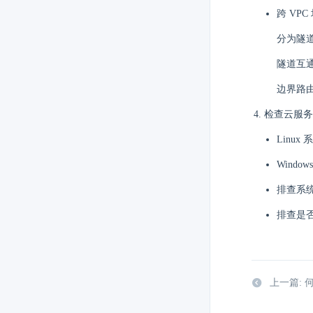
跨 VPC
分为隧
隧道互
边界路
检查云服务
Linux
Wind
排查系统
排查是否
上一篇: