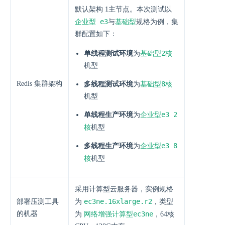
默认架构 1主节点。本次测试以
企业型 e3
基础型
与
规格为例，集
群配置如下：
基础型2核
单线程测试环境
为
机型
Redis 集群架构
基础型8核
多线程测试环境
为
机型
企业型e3 2
单线程生产环境
为
核
机型
企业型e3 8
多线程生产环境
为
核
机型
采用计算型云服务器，实例规格
ec3ne.16xlarge.r2
部署压测工具
为
，类型
的机器
网络增强计算型ec3ne
为
，64核