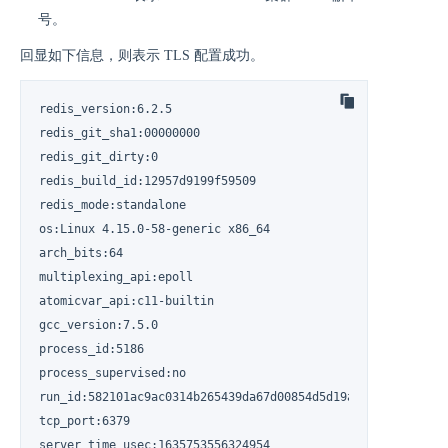
号。
回显如下信息，则表示 TLS 配置成功。
redis_version:6.2.5

redis_git_sha1:00000000

redis_git_dirty:0

redis_build_id:12957d9199f59509

redis_mode:standalone

os:Linux 4.15.0-58-generic x86_64

arch_bits:64

multiplexing_api:epoll

atomicvar_api:c11-builtin

gcc_version:7.5.0

process_id:5186

process_supervised:no

run_id:582101ac9ac0314b265439da67d00854d5d19a70

tcp_port:6379

server_time_usec:1635753556324954
