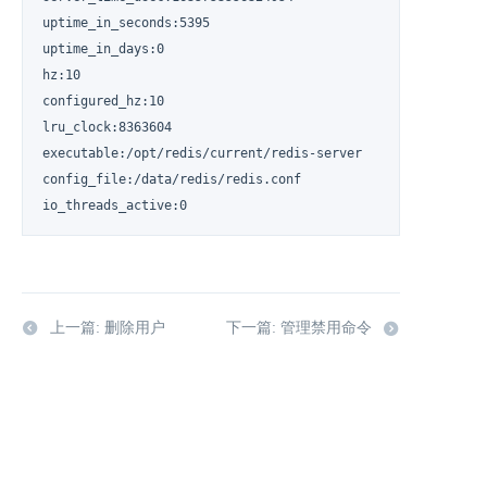
uptime_in_seconds:5395

uptime_in_days:0

hz:10

configured_hz:10

lru_clock:8363604

executable:/opt/redis/current/redis-server

config_file:/data/redis/redis.conf

io_threads_active:0
上一篇: 删除用户
下一篇: 管理禁用命令