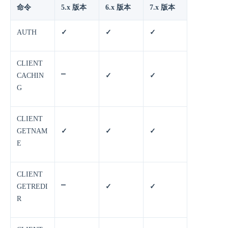
命令
5.x 版本
6.x 版本
7.x 版本
AUTH
✓
✓
✓
CLIENT
CACHIN
⎻
✓
✓
G
CLIENT
GETNAM
✓
✓
✓
E
CLIENT
GETREDI
⎻
✓
✓
R