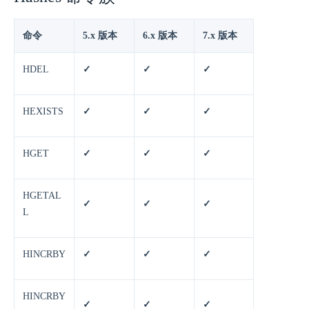
命令
5.x 版本
6.x 版本
7.x 版本
HDEL
✓
✓
✓
HEXISTS
✓
✓
✓
HGET
✓
✓
✓
HGETAL
✓
✓
✓
L
HINCRBY
✓
✓
✓
HINCRBY
✓
✓
✓