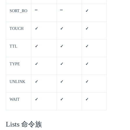
SORT_RO
⎻
⎻
✓
TOUCH
✓
✓
✓
TTL
✓
✓
✓
TYPE
✓
✓
✓
UNLINK
✓
✓
✓
WAIT
✓
✓
✓
Lists 命令族