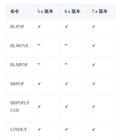
命令
5.x 版本
6.x 版本
7.x 版本
BLPOP
✓
✓
✓
BLMOVE
⎻
⎻
✓
BLMPOP
⎻
⎻
✓
BRPOP
✓
✓
✓
BRPOPLP
✓
✓
✓
USH
LINDEX
✓
✓
✓