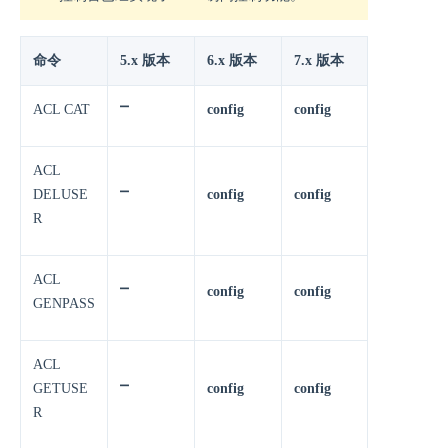
命令
5.x 版本
6.x 版本
7.x 版本
ACL CAT
⎻
config
config
ACL
DELUSE
⎻
config
config
R
ACL
⎻
config
config
GENPASS
ACL
GETUSE
⎻
config
config
R