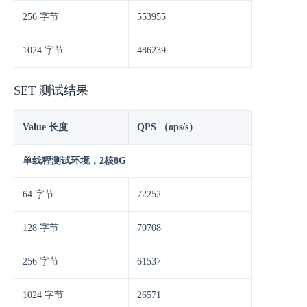
256 字节
553955
1024 字节
486239
SET 测试结果
Value 长度
QPS （ops/s）
单线程测试环境，2核8G
64 字节
72252
128 字节
70708
256 字节
61537
1024 字节
26571