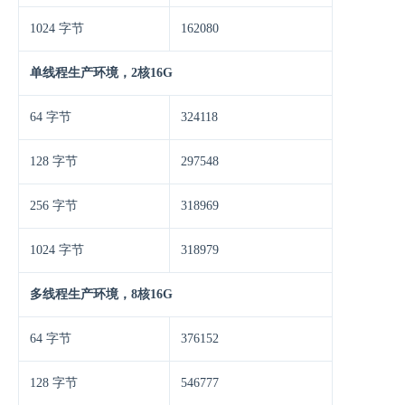
1024 字节
162080
单线程生产环境，2核16G
64 字节
324118
128 字节
297548
256 字节
318969
1024 字节
318979
多线程生产环境，8核16G
64 字节
376152
128 字节
546777