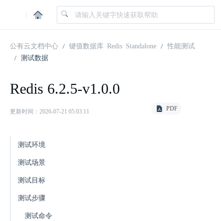
|
公有云文档中心
键值数据库 Redis Standalone
性能测试
测试数据
Redis 6.2.5-v1.0.0
PDF
更新时间：2026-07-21 05:03:11
测试环境
测试场景
测试目标
测试步骤
测试命令