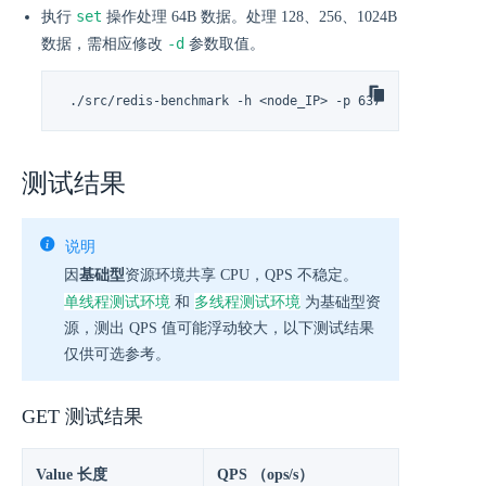
set
执行
操作处理 64B 数据。处理 128、256、1024B
-d
数据，需相应修改
参数取值。
 ./src/redis-benchmark -h <node_IP> -p 6379 -n 10000000
测试结果
说明
因
基础型
资源环境共享 CPU，QPS 不稳定。
单线程测试环境
多线程测试环境
和
为基础型资
源，测出 QPS 值可能浮动较大，以下测试结果
仅供可选参考。
GET 测试结果
Value 长度
QPS （ops/s）