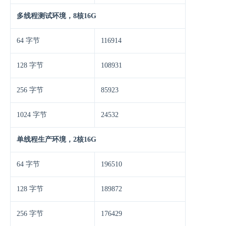
多线程测试环境，8核16G
64 字节
116914
128 字节
108931
256 字节
85923
1024 字节
24532
单线程生产环境，2核16G
64 字节
196510
128 字节
189872
256 字节
176429