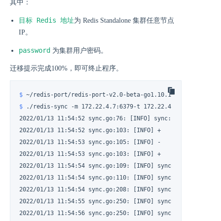
其中：
目标 Redis 地址
为 Redis Standalone 集群任意节点
IP。
password
为集群用户密码。
迁移提示完成100%，即可终止程序。
$ 
~/redis-port/redis-port-v2.0-beta-go1.10.1-linux 
#
$ 
./redis-sync -m 172.22.4.7:6379-t 172.22.4.16:6379
2022/01/13 11:54:52 sync.go:76: [INFO] sync: master = "172
2022/01/13 11:54:52 sync.go:103: [INFO] +

2022/01/13 11:54:53 sync.go:105: [INFO] -

2022/01/13 11:54:53 sync.go:103: [INFO] +

2022/01/13 11:54:54 sync.go:109: [INFO] sync: runid = "628
2022/01/13 11:54:54 sync.go:110: [INFO] sync: rdb file = 44
2022/01/13 11:54:54 sync.go:208: [INFO] sync: (r/f,s/f,s) 
2022/01/13 11:54:55 sync.go:250: [INFO] sync: rdb = 449801
2022/01/13 11:54:56 sync.go:250: [INFO] sync: rdb = 449801