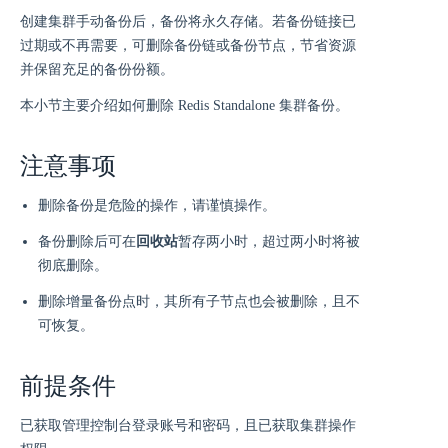
创建集群手动备份后，备份将永久存储。若备份链接已
过期或不再需要，可删除备份链或备份节点，节省资源
并保留充足的备份份额。
本小节主要介绍如何删除 Redis Standalone 集群备份。
注意事项
删除备份是危险的操作，请谨慎操作。
备份删除后可在
回收站
暂存两小时，超过两小时将被
彻底删除。
删除增量备份点时，其所有子节点也会被删除，且不
可恢复。
前提条件
已获取管理控制台登录账号和密码，且已获取集群操作