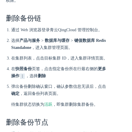
权限。
删除备份链
通过 Web 浏览器登录青云QingCloud 管理控制台。
选择
产品与服务
>
数据库与缓存
>
键值数据库 Redis
Standalone
，进入集群管理页面。
在集群列表，点击目标集群 ID，进入集群详情页面。
在
快照备份
页签，点击指定备份所在行最右侧的
更多
操作
，选择
删除
弹出备份删除确认窗口，确认参数信息无误后，点击
确定
，返回备份列表页面。
活跃
待集群状态切换为
，即集群删除集群备份。
删除备份节点