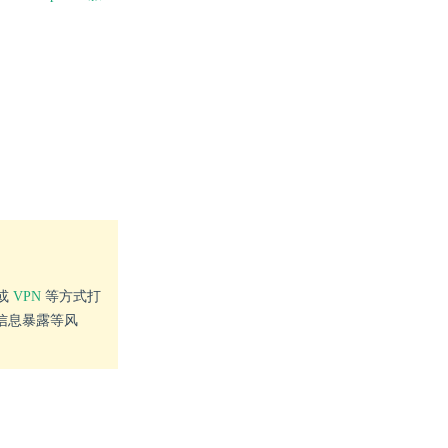
或
VPN
等方式打
键信息暴露等风