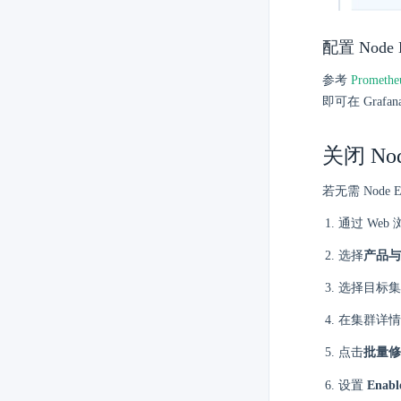
配置 Node 
参考
Promet
即可在 Graf
关闭 Nod
若无需 Node 
通过 Web
选择
产品与
选择目标集
在集群详情
点击
批量修
设置
Enabl