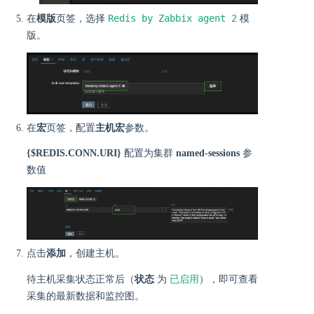
Redis by Zabbix agent 2
在
模版
页签，选择
模
版。
在
宏
页签，配置
主机宏
参数。
{$REDIS.CONN.URI}
配置为集群
named-sessions
参
数值
点击
添加
，创建主机。
已启用
待主机采集状态正常后（
状态
为
），即可查看
采集的最新数据和监控图。