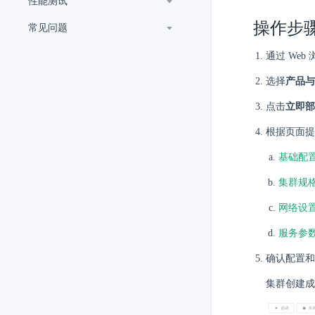
性能测试
操作步
常见问题
通过 Web
选择
产品与
点击
立即部
根据页面提
基础配
集群规
网络设
服务参
确认配置和
集群创建成