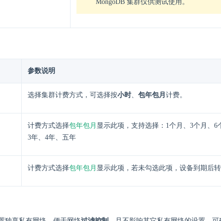
MongoDB 集群仅供测试使用。
参数说明
选择集群计费方式，可选择按
小时
、
包年包月
计费。
包年包月
计费方式选择
显示此项，支持选择：1个月、3个月、6
3年、4年、五年
包年包月
计费方式选择
显示此项，若未勾选此项，设备到期后转
置独享私有网络，便于网络
过滤控制
，且不影响其它私有网络的设置，可