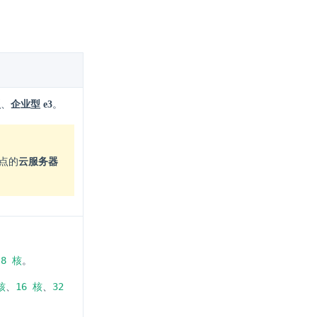
型
、
企业型 e3
。
点的
云服务器
8 核
、
。
核
16 核
32
、
、