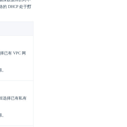
 DHCP 处于
打
已有 VPC 网
源。
拉框选择已有私有
源。