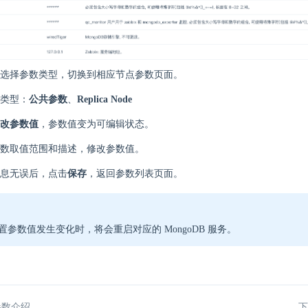
选择参数类型，切换到相应节点参数页面。
类型：
公共参数
、
Replica Node
改参数值
，参数值变为可编辑状态。
数取值范围和描述，修改参数值。
息无误后，点击
保存
，返回参数列表页面。
置参数值发生变化时，将会重启对应的 MongoDB 服务。
参数介绍
下