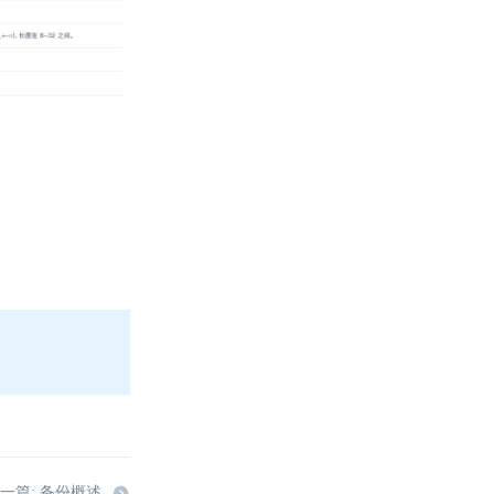
一篇: 备份概述