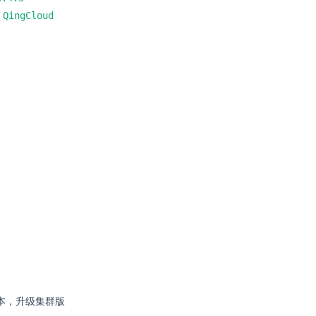
 QingCloud
本，升级集群版