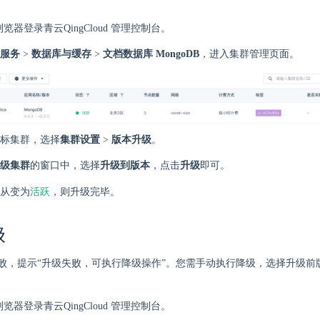
 浏览器登录青云QingCloud 管理控制台。
服务
>
数据库与缓存
>
文档数据库 MongoDB
，进入集群管理页面。
标集群，选择
集群设置
>
版本升级
。
级集群
的窗口中，选择
升级到版本
，点击
升级
即可。
活跃
从变为
，则升级完毕。
级
败，提示“升级失败，可执行降级操作”。您需手动执行降级，选择升级前
 浏览器登录青云QingCloud 管理控制台。