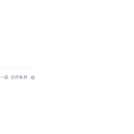
一篇: 启停集群