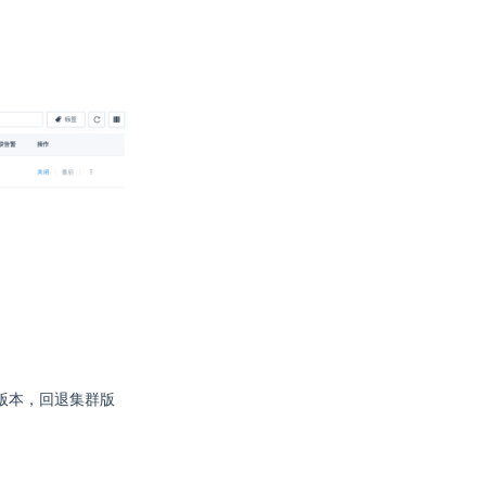
版本，回退集群版