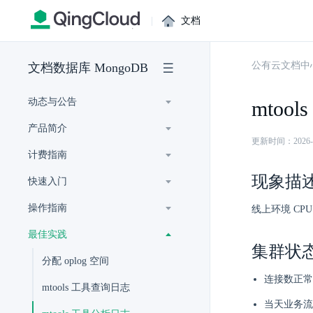
|
文档
公有云文档中
文档数据库 MongoDB
动态与公告
mtoo
产品简介
更新时间：2026-07-
计费指南
现象描
快速入门
操作指南
线上环境 CP
最佳实践
集群状
分配 oplog 空间
连接数正常
mtools 工具查询日志
当天业务流