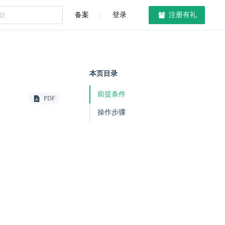
备案
登录
注册有礼
本页目录
前提条件
PDF
操作步骤