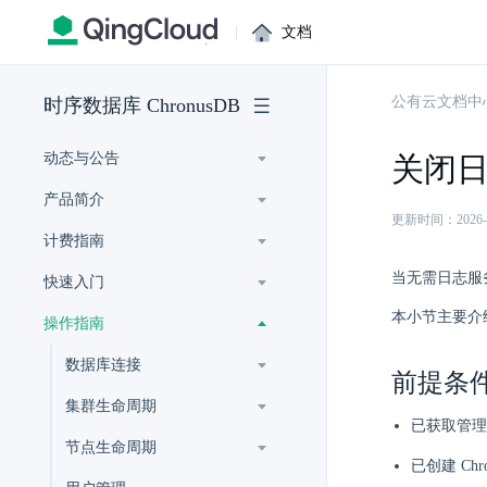
|
文档
公有云文档中
时序数据库 ChronusDB
动态与公告
关闭
产品简介
更新时间：2026-07-
计费指南
当无需日志服
快速入门
本小节主要介绍
操作指南
数据库连接
前提条
集群生命周期
已获取管理
节点生命周期
已创建 Ch