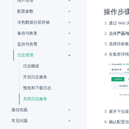
用户管理
操作步
配置参数
冷热数据分层存储
通过 Web
备份与恢复
选择
产品与
选择目标集
监控与告警
在集群详情
日志管理
日志概述
开启日志服务
预览和下载日志
关闭日志服务
最佳实践
展开下拉菜
常见问题
确认配置信