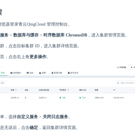
骤
 浏览器登录青云QingCloud 管理控制台。
服务
>
数据库与缓存
>
时序数据库 ChronusDB
，进入集群管理页面。
群，点击目标集群 ID，进入集群详情页面。
页，点击右上角
更多操作
。
单，选择
自定义服务
>
关闭日志服务
。
息无误后，点击
确定
，返回集群详情页面。