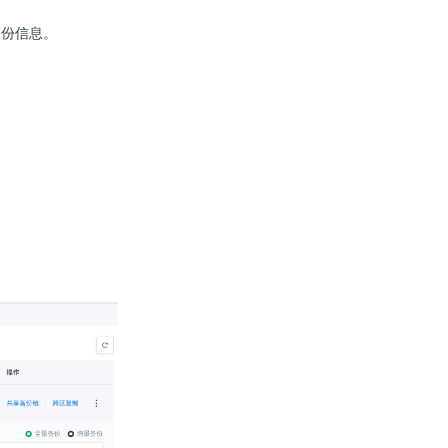
备份信息。