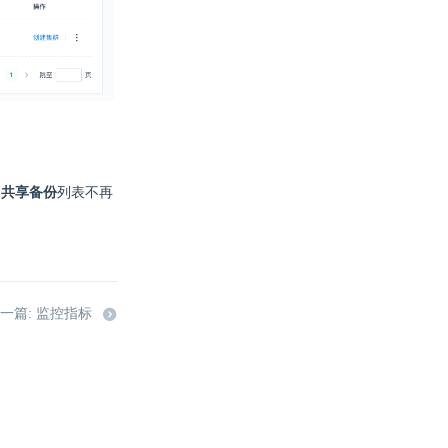
>
共享备份
列表不再
一篇: 监控指标