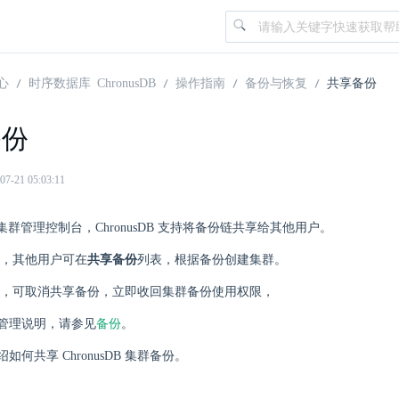
心
时序数据库 ChronusDB
操作指南
备份与恢复
共享备份
备份
21 05:03:11
ter 集群管理控制台，ChronusDB 支持将备份链共享给其他用户。
，其他用户可在
共享备份
列表，根据备份创建集群。
，可取消共享备份，立即收回集群备份使用权限，
管理说明，请参见
备份
。
如何共享 ChronusDB 集群备份。