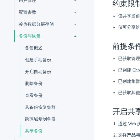
用户管理
约束限
配置参数
仅共享当前
冷热数据分层存储
仅可分享给
备份与恢复
前提条
备份概述
已获取管理
创建手动备份
已创建 Chr
开启自动备份
已创建集群
删除备份
已获取其他
查看备份
从备份恢复集群
开启共
跨区域复制备份
通过 Web
共享备份
选择
产品与