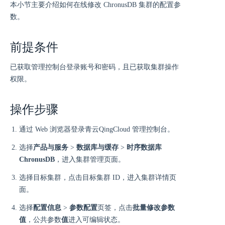
本小节主要介绍如何在线修改 ChronusDB 集群的配置参
数。
前提条件
已获取管理控制台登录账号和密码，且已获取集群操作
权限。
操作步骤
通过 Web 浏览器登录青云QingCloud 管理控制台。
选择
产品与服务
>
数据库与缓存
>
时序数据库
ChronusDB
，进入集群管理页面。
选择目标集群，点击目标集群 ID，进入集群详情页
面。
选择
配置信息
>
参数配置
页签，点击
批量修改参数
值
，公共参数
值
进入可编辑状态。