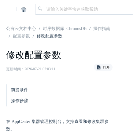
|
公有云文档中心
时序数据库 ChronusDB
操作指南
配置参数
修改配置参数
修改配置参数
PDF
更新时间：2026-07-21 05:03:11
前提条件
操作步骤
在 AppCenter 集群管理控制台，支持查看和修改集群参
数。