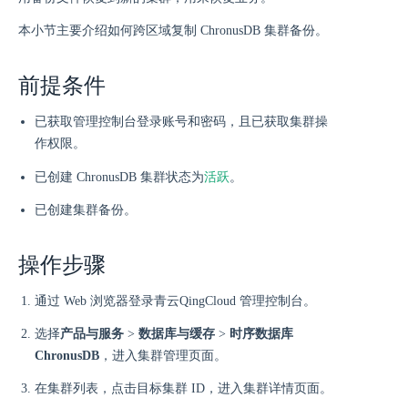
本小节主要介绍如何跨区域复制 ChronusDB 集群备份。
前提条件
已获取管理控制台登录账号和密码，且已获取集群操
作权限。
活跃
已创建 ChronusDB 集群状态为
。
已创建集群备份。
操作步骤
通过 Web 浏览器登录青云QingCloud 管理控制台。
选择
产品与服务
>
数据库与缓存
>
时序数据库
ChronusDB
，进入集群管理页面。
在集群列表，点击目标集群 ID，进入集群详情页面。