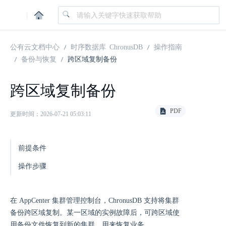
|
公有云文档中心
时序数据库 ChronusDB
操作指南
备份与恢复
跨区域复制备份
跨区域复制备份
PDF
更新时间：2026-07-21 05:03:11
前提条件
操作步骤
在 AppCenter 集群管理控制台，ChronusDB 支持将集群
备份跨区域复制。某一区域的实例故障后，可跨区域使
用备份文件恢复到新的集群，用来恢复业务。