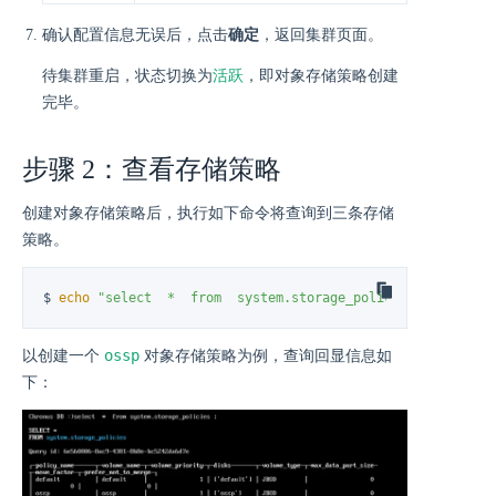
确认配置信息无误后，点击
确定
，返回集群页面。
活跃
待集群重启，状态切换为
，即对象存储策略创建
完毕。
步骤 2：查看存储策略
创建对象存储策略后，执行如下命令将查询到三条存储
策略。
$ 
echo
"select  *  from  system.storage_policies"
 | curl 
'
ossp
以创建一个
对象存储策略为例，查询回显信息如
下：