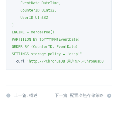
    EventDate DateTime,

    CounterID UInt32,

    UserID UInt32

)

ENGINE = MergeTree()

PARTITION BY toYYYYMM(EventDate)

ORDER BY (CounterID, EventDate)

SETTINGS storage_policy = 'ossp'"
| curl 
'http://<ChronusDB 用户名>:<ChronusDB 密码>@<高可用 IP
上一篇: 概述
下一篇: 配置冷热存储策略