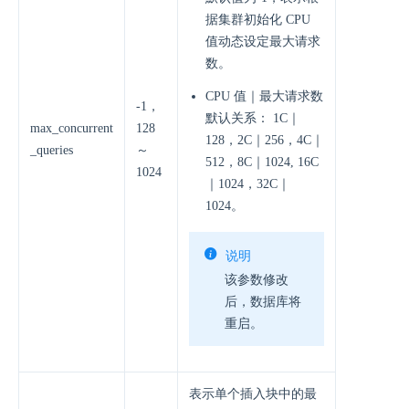
据集群初始化 CPU
值动态设定最大请求
数。
CPU 值｜最大请求数
-1，
默认关系： 1C｜
max_concurrent
128
128，2C｜256，4C｜
_queries
～
512，8C｜1024, 16C
1024
｜1024，32C｜
1024。
说明
该参数修改
后，数据库将
重启。
表示单个插入块中的最