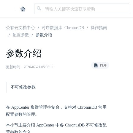
|
公有云文档中心
时序数据库 ChronusDB
操作指南
配置参数
参数介绍
参数介绍
PDF
更新时间：2026-07-21 05:03:11
不可修改参数
在 AppCenter 集群管理控制台，支持对 ChronusDB 常用
配置参数的管理。
本小节主要介绍 AppCenter 中各 ChronusDB 不可修改配
置参数的含义。