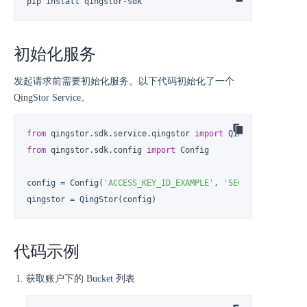
pip install qingstor-sdk
初始化服务
发起请求前需要初始化服务。以下代码初始化了一个
QingStor Service。
from
 qingstor.sdk.service.qingstor 
import
from
 qingstor.sdk.config 
import
 Config

config = Config(
'ACCESS_KEY_ID_EXAMPLE'
, 
'SECRET_ACCESS_KE
qingstor = QingStor(config)
代码示例
获取账户下的 Bucket 列表