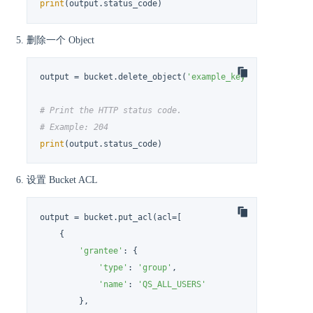
print
(output.status_code)
删除一个 Object
output = bucket.delete_object(
'example_key'
)

# Print the HTTP status code.
# Example: 204
print
(output.status_code)
设置 Bucket ACL
output = bucket.put_acl(acl=[

    {

'grantee'
: {

'type'
: 
'group'
,

'name'
: 
'QS_ALL_USERS'
        },
