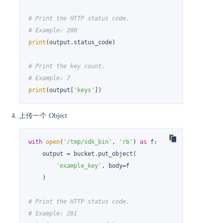
# Print the HTTP status code.
# Example: 200
print
(output.status_code)

# Print the key count.
# Example: 7
print
(output[
'keys'
])
上传一个 Object
with
open
(
'/tmp/sdk_bin'
, 
'rb'
) 
as
 f:

    output = bucket.put_object(

'example_key'
, body=f

    )

# Print the HTTP status code.
# Example: 201