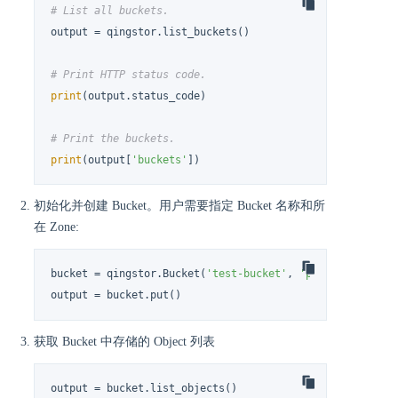
# List all buckets.
output = qingstor.list_buckets()

# Print HTTP status code.
print
(output.status_code)

# Print the buckets.
print
(output[
'buckets'
])
初始化并创建 Bucket。用户需要指定 Bucket 名称和所
在 Zone:
bucket = qingstor.Bucket(
'test-bucket'
, 
'pek3a'
)

output = bucket.put()
获取 Bucket 中存储的 Object 列表
output = bucket.list_objects()
