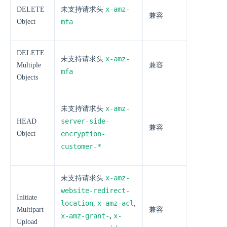
x-amz-
DELETE
未支持请求头
兼容
Object
mfa
DELETE
x-amz-
未支持请求头
Multiple
兼容
mfa
Objects
x-amz-
未支持请求头
server-side​-
HEAD
兼容
Object
encryption​-
customer-*
x-amz-
未支持请求头
website-redirect-
Initiate
location
x-amz-acl
,
,
Multipart
兼容
x-amz-grant-
x-
,
Upload