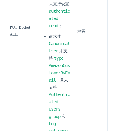
未支持设置
authentic
ated-
read
；
PUT Bucket
兼容
ACL
请求体
Canonical
User
未支
type
持
AmazonCus
tomerByEm
ail
，且未
支持
Authentic
ated
Users
group
和
Log