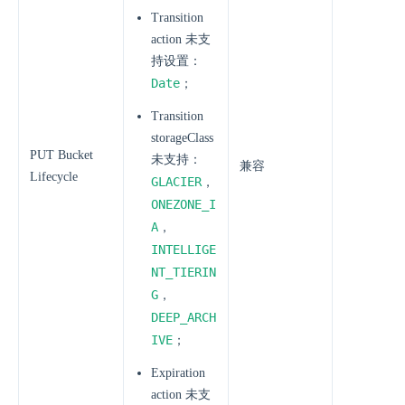
Transition
action 未支
持设置：
Date
；
Transition
storageClass
PUT Bucket
未支持：
兼容
Lifecycle
GLACIER
，
ONEZONE_I
A
，
INTELLIGE
NT_TIERIN
G
，
DEEP_ARCH
IVE
；
Expiration
action 未支