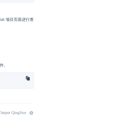
itHub 项目页面进行查
文件。
utput QingStor