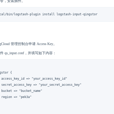
令，安装插件。
cal/bin/logstash-plugin install logstash-input-qingstor
gCloud 管理控制台申请 Access Key。
 qs_input.conf，并填写如下内容：
gstor {

 access_key_id => "your_access_key_id"

 secret_access_key => "your_secret_access_key"

 bucket => "bucket_name"

 region => "pek3a"
