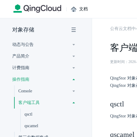
|
文档
公有云文档中
对象存储
动态与公告
客户
产品简介
更新时间：2026-07-
计费指南
QingSto
操作指南
QingStor 
Console
qsctl
客户端工具
qsctl
QingSto
qscamel
qscamel