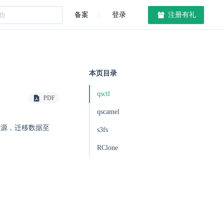
备案
登录
注册有礼
本页目录
qsctl
PDF
qscamel
储资源，迁移数据至
s3fs
RClone