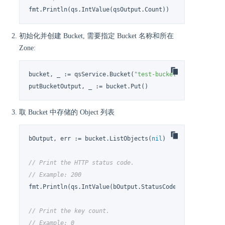
fmt.Println(qs.IntValue(qsOutput.Count))
初始化并创建 Bucket, 需要指定 Bucket 名称和所在
Zone:
bucket, _ := qsService.Bucket(
"test-bucket"
, 
"pek3a"
)

putBucketOutput, _ := bucket.Put()
取 Bucket 中存储的 Object 列表
bOutput, err := bucket.ListObjects(
nil
)

// Print the HTTP status code.
// Example: 200
fmt.Println(qs.IntValue(bOutput.StatusCode))

// Print the key count.
// Example: 0