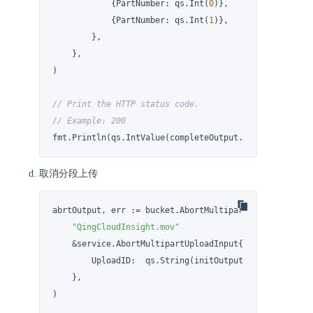
            {PartNumber: qs.Int(
0
)},

            {PartNumber: qs.Int(
1
)},

        },

    },

)

// Print the HTTP status code.
// Example: 200
fmt.Println(qs.IntValue(completeOutput.StatusCode))
取消分段上传
abrtOutput, err := bucket.AbortMultipartUpload(

"QingCloudInsight.mov"
    &service.AbortMultipartUploadInput{

        UploadID:  qs.String(initOutput.UploadID),

    },

)
