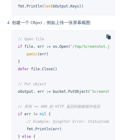
fmt.Println(
len
(bOutput.Keys))
创建一个 Object，例如上传一张屏幕截图:
// Open file
if
 file, err := os.Open(
"/tmp/Screenshot.jpg"
); err != 
panic
(err)

defer
 file.Close()

// Put object
oOutput, err := bucket.PutObject(
"Screenshot.jpg"
, &ser
// 所有 >= 400 的 HTTP 返回码都被视作错误
if
 err != 
nil
 {

// Example: QingStor Error: StatusCode 403, Code "p
    fmt.Println(err)

} 
else
 {
