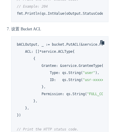
// Example: 204
fmt.Println(qs.IntValue(oOutput.StatusCode))
设置 Bucket ACL
bACLOutput, _ := bucket.PutACL(&service.PutBucketACLInpu
    ACL: []*service.ACLType{

        {

            Grantee: &service.GranteeType{

                Type: qs.String(
"user"
),

                ID:   qs.String(
"usr-xxxxxxxx"
),

            },

            Permission: qs.String(
"FULL_CONTROL"
),

        },

    },

})

// Print the HTTP status code.