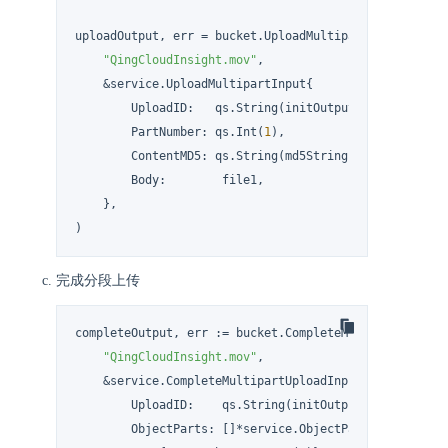
uploadOutput, err = bucket.UploadMultipart(

"QingCloudInsight.mov"
,

    &service.UploadMultipartInput{

        UploadID:   qs.String(initOutput.UploadID),

        PartNumber: qs.Int(
1
),

        ContentMD5: qs.String(md5String1),

        Body:        file1,

    },

)
完成分段上传
completeOutput, err := bucket.CompleteMultipartUpload(
"QingCloudInsight.mov"
,

    &service.CompleteMultipartUploadInput{

        UploadID:    qs.String(initOutput.UploadID),

        ObjectParts: []*service.ObjectPart{
