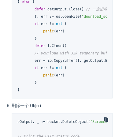
} 
else
 {

defer
 getOutput.Close() 
// 一定记得关闭GetObject
        f, err := os.OpenFile(
"download_screenshot.jpg"
if
 err != 
nil
 {

panic
(err)

        }

defer
 f.Close()

// Download with 32k temporary buffer
        err = io.CopyBuffer(f, getOutput.Body, 
make
([]
b
if
 err != 
nil
 {

panic
(err)

        }

}
删除一个 Object
oOutput, _ := bucket.DeleteObject(
"Screenshot.jpg"
)

// Print the HTTP status code.