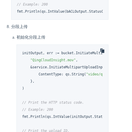
// Example: 200
fmt.Println(qs.IntValue(bACLOutput.StatusCode))
分段上传
初始化分段上传
initOutput, err := bucket.InitiateMultipartUpload(

"QingCloudInsight.mov"
,

    &service.InitiateMultipartUploadInput{

        ContentType: qs.String(
"video/quicktime"
),

    },

)

// Print the HTTP status code.
// Example: 200
fmt.Println(qs.IntValue(initOutput.StatusCode))

// Print the upload ID.