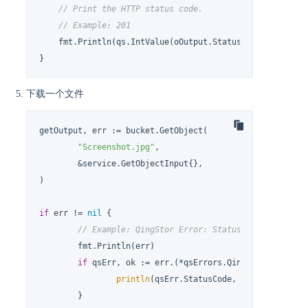
// Print the HTTP status code.
// Example: 201
    fmt.Println(qs.IntValue(oOutput.StatusCode))

}
下载一个文件
getOutput, err := bucket.GetObject(

"Screenshot.jpg"
,

        &service.GetObjectInput{},

)

if
 err != 
nil
 {

// Example: QingStor Error: StatusCode 404, Cod
        fmt.Println(err)

if
 qsErr, ok := err.(*qsErrors.QingStorError); o
println
(qsErr.StatusCode, qsErr.Code)

        }
