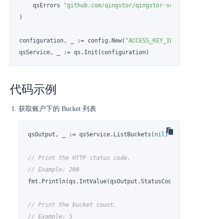
    qsErrors 
"github.com/qingstor/qingstor-sdk-go/request/
)

configuration, _ := config.New(
"ACCESS_KEY_ID"
, 
"SECRET_AC
qsService, _ := qs.Init(configuration)
代码示例
获取账户下的 Bucket 列表
qsOutput, _ := qsService.ListBuckets(
nil
)

// Print the HTTP status code.
// Example: 200
fmt.Println(qs.IntValue(qsOutput.StatusCode))

// Print the bucket count.
// Example: 5