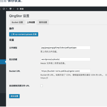
后点击
保存设置
。