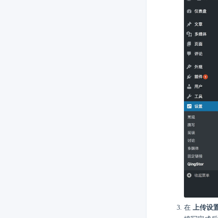
在
上传设