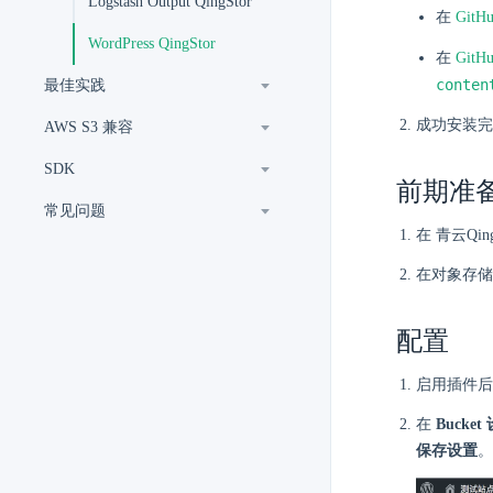
Logstash Output QingStor
在
GitHu
WordPress QingStor
在
GitHu
conten
最佳实践
成功安装完
AWS S3 兼容
SDK
前期准
常见问题
在 青云Qin
在对象存储中
配置
启用插件
在
Bucket
保存设置
。