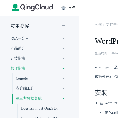
|
文档
公有云文档中
对象存储
动态与公告
WordPr
产品简介
更新时间：2026-07-
计费指南
wp-qings
操作指南
该插件已在 G
Console
客户端工具
安装
第三方数据集成
在 Wor
Logstash Input QingStor
在 Wor