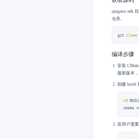
获取源码
qingstor-
仓库。
git 
clone
编译步骤
安装 CMa
最新版本，
创建 buil
cd
 BUIL
cmake <
若用户需要编