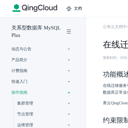
|
文档
公有云文档中
关系型数据库 MySQL
Plus
在线
动态与公告
更新时间：2026-07-
产品简介
计费指南
功能概
快速入门
在线迁移服务可
操作指南
数据库正常业
青云QingClo
集群管理
节点管理
约束限
运维管理