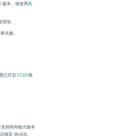
5.6 版本，请使用
离
管理等。
作将失败。
GTID
需已开启
模
不支持跨内核大版本
 迁移至 MySQL