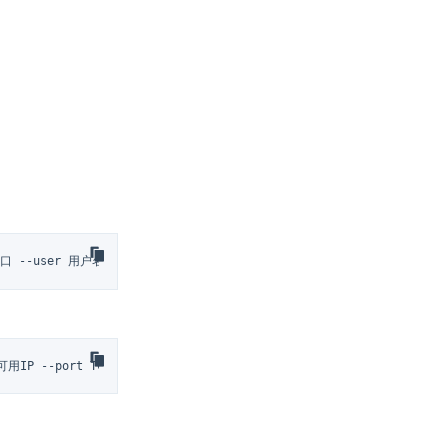
务端口 --user 用户名 --password 密码
h 高可用IP --port TCP服务端口 --user 用户名 --password 密码 --query "INSE