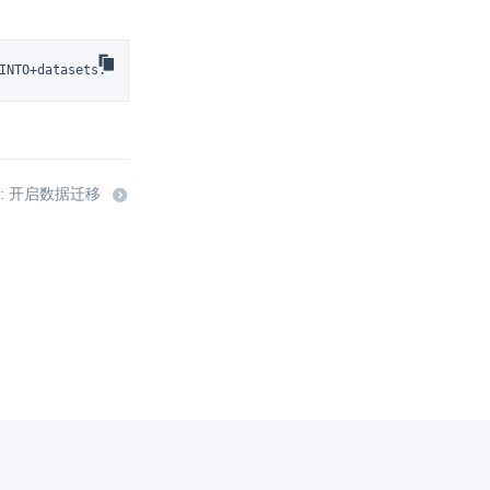
O+datasets.visits_v1+FORMAT+FORMAT+TSV' --data-binary @-
: 开启数据迁移