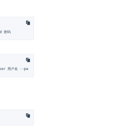
rd 密码
er 用户名 --password 密码 --query "INSERT INTO datasets.visits_v1