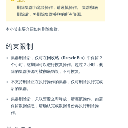
删除集群为危险操作，请谨慎操作。 集群彻底
删除后，将删除集群关联的所有资源。
本小节主要介绍如何删除集群。
约束限制
集群删除后，仅可在
回收站（Recycle Bin）
中保留 2
个小时，这期间可以进行恢复操作。超过 2 小时，删
除的集群资源将被彻底销毁，不可恢复。
不支持删除正在执行操作的集群，仅可删除执行完成
后的集群。
集群删除后，关联资源立即释放，请谨慎操作。如需
保留数据信息，请确认完成数据备份再执行删除操
作。