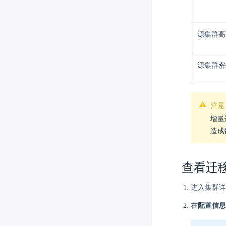
源集群高可
源集群密
注意
增量
造成
查看迁
进入集群详
在
配置信息