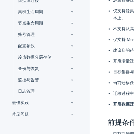
源集群要迁移的
数据库连接
仅支持源集群版
集群生命周期
本上。
节点生命周期
不支持从高
账号管理
仅支持 Me
配置参数
建议您的待迁
冷热数据分层存储
开启增量迁
备份与恢复
目标集群与源
监控与告警
当前迁移任
日志管理
迁移过程中
最佳实践
开启数据迁
常见问题
前提条