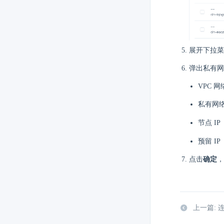
展开下拉菜
弹出私有网
VPC 
私有网络
节点 IP
预留 IP
点击
确定
，
上一篇: 