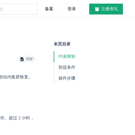
备案
登录
注册有礼
本页目录
约束限制
PDF
前提条件
收站内集群恢复。
操作步骤
作。超过 2 小时，