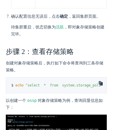
确认配置信息无误后，点击
确定
，返回集群页面。
活跃
待集群重启，状态切换为
，即对象存储策略创建
完毕。
步骤 2：查看存储策略
创建对象存储策略后，执行如下命令将查询到三条存储
策略。
$ 
echo
"select  *  from  system.storage_policies"
 | curl 
'
ossp
以创建一个
对象存储策略为例，查询回显信息如
下：