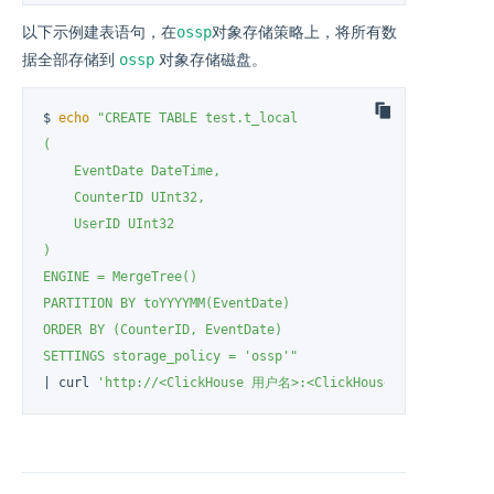
ossp
以下示例建表语句，在
对象存储策略上，将所有数
ossp
据全部存储到
对象存储磁盘。
$ 
echo
"CREATE TABLE test.t_local

(

    EventDate DateTime,

    CounterID UInt32,

    UserID UInt32

)

ENGINE = MergeTree()

PARTITION BY toYYYYMM(EventDate)

ORDER BY (CounterID, EventDate)

SETTINGS storage_policy = 'ossp'"
| curl 
'http://<ClickHouse 用户名>:<ClickHouse 密码>@<高可用 