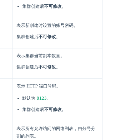
集群创建后
不可修改
。
表示新创建时设置的账号密码。
集群创建后
不可修改
。
表示集群当前副本数量。
集群创建后
不可修改
。
表示 HTTP 端口号码。
8123
默认为
。
集群创建后
不可修改
。
表示所有允许访问的网络列表，由分号分
割的列表。