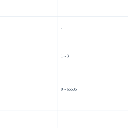
-
1～3
0～65535