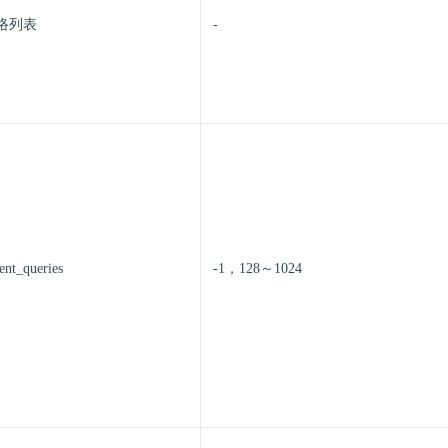
络列表
-
ent_queries
-1，128～1024