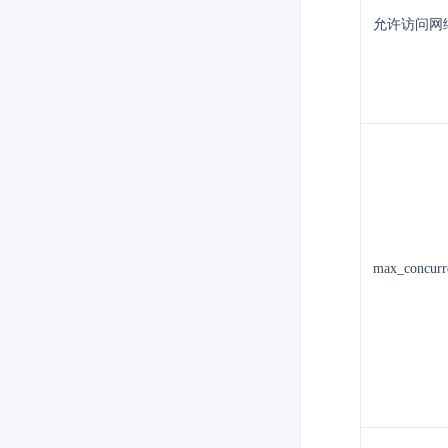
允许访问网
max_concurr