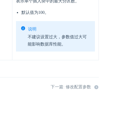
表示单个插入块中的最大分区数。
默认值为100。
说明
不建议设置过大，参数值过大可
能影响数据库性能。
下一篇: 修改配置参数