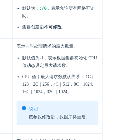
::/0
默认为
，表示允许所有网络可访
问。
集群创建后
不可修改
。
表示同时处理请求的最大数量。
默认值为-1，表示根据集群初始化 CPU
值动态设定最大请求数。
CPU 值｜最大请求数默认关系： 1C｜
128，2C｜256，4C｜512，8C｜1024,
16C｜1024，32C｜1024。
说明
该参数修改后，数据库将重启。