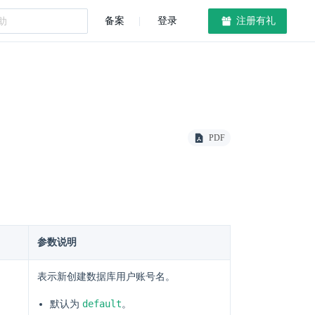
备案
登录
注册有礼
PDF
参数说明
表示新创建数据库用户账号名。
default
默认为
。