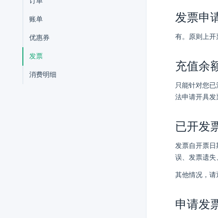
订单
发票申
账单
有。原则上开
优惠券
发票
充值余
消费明细
只能针对您已
法申请开具发
已开发
发票自开票日
误、发票遗失
其他情况，请
申请发