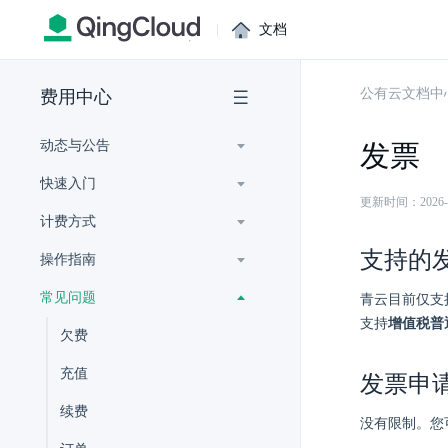
|
文档
公有云文档中
费用中心
动态与公告
发票
快速入门
更新时间：2026-07-
计费方式
支持的
操作指南
常见问题
青云目前仅支
支持
增值税普
欠费
充值
发票申
续费
没有限制。您