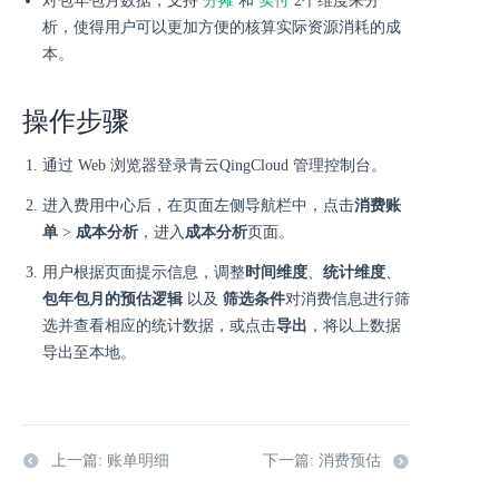
分摊
实付
对包年包月数据，支持
和
2个维度来分
析，使得用户可以更加方便的核算实际资源消耗的成
本。
操作步骤
通过 Web 浏览器登录青云QingCloud 管理控制台。
进入费用中心后，在页面左侧导航栏中，点击
消费账
单
>
成本分析
，进入
成本分析
页面。
用户根据页面提示信息，调整
时间维度
、
统计维度
、
包年包月的预估逻辑
以及
筛选条件
对消费信息进行筛
选并查看相应的统计数据，或点击
导出
，将以上数据
导出至本地。
上一篇: 账单明细
下一篇: 消费预估